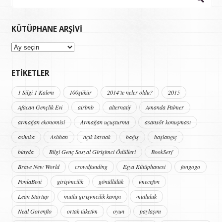
KÜTÜPHANE ARŞIVI
Kütüphane
Arşivi
ETIKETLER
1 Silgi 1 Kalem
100şükür
2014'te neler oldu?
2015
Afacan Gençlik Evi
airbnb
alternatif
Amanda Palmer
armağan ekonomisi
Armağan uçuşturma
asansör konuşması
ashoka
Aslıhan
açık kaynak
bağış
başlangıç
biayda
Bilgi Genç Sosyal Girişimci Ödülleri
BookSerf
Brave New World
crowdfunding
Eşya Kütüphanesi
fongogo
FonlaBeni
girişimcilik
gönüllülük
imecefon
Lean Startup
mutlu girişimcilik kampı
mutluluk
Neal Gorenflo
ortak tüketim
oyun
paylaşım