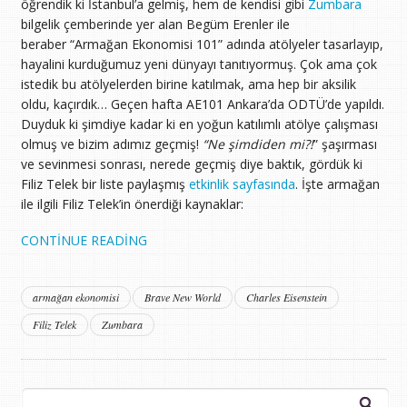
öğrendik ki İstanbul’a gelmiş, hem de kendisi gibi
Zumbara
bilgelik çemberinde yer alan Begüm Erenler ile
beraber “Armağan Ekonomisi 101” adında atölyeler tasarlayıp,
hayalini kurduğumuz yeni dünyayı tanıtıyormuş. Çok ama çok
istedik bu atölyelerden birine katılmak, ama hep bir aksilik
oldu, kaçırdık… Geçen hafta AE101 Ankara’da ODTÜ’de yapıldı.
Duyduk ki şimdiye kadar ki en yoğun katılımlı atölye çalışması
olmuş ve bizim adımız geçmiş!
“Ne şimdiden mi?!
” şaşırması
ve sevinmesi sonrası, nerede geçmiş diye baktık, gördük ki
Filiz Telek bir liste paylaşmış
etkinlik sayfasında
. İşte armağan
ile ilgili Filiz Telek’in önerdiği kaynaklar:
CONTINUE READING
armağan ekonomisi
Brave New World
Charles Eisenstein
Filiz Telek
Zumbara
Arama: