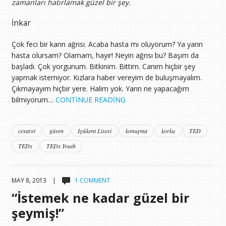
zamanları hatırlamak güzel bir şey.
İnkar
Çok feci bir karın ağrısı. Acaba hasta mı oluyorum? Ya yarın
hasta olursam? Olamam, hayır! Neyin ağrısı bu? Başım da
başladı. Çok yorgunum. Bitkinim. Bittim. Canım hiçbir şey
yapmak istemiyor. Kızlara haber vereyim de buluşmayalım.
Çıkmayayım hiçbir yere. Halim yok. Yarın ne yapacağım
bilmiyorum…
CONTINUE READING
cesaret
güven
Işıkkent Lisesi
konuşma
korku
TED
TEDx
TEDx Youth
MAY 8, 2013 |
1 COMMENT
“İstemek ne kadar güzel bir
şeymiş!”