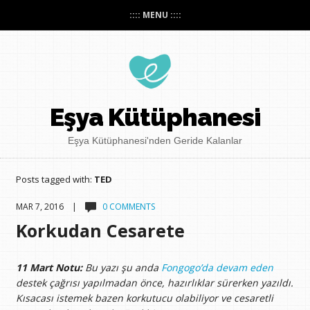
:::: MENU ::::
Eşya Kütüphanesi
Eşya Kütüphanesi'nden Geride Kalanlar
Posts tagged with:
TED
MAR 7, 2016 |
0 COMMENTS
Korkudan Cesarete
11 Mart Notu:
Bu yazı şu anda
Fongogo’da devam eden
destek çağrısı yapılmadan önce, hazırlıklar sürerken yazıldı.
Kısacası istemek bazen korkutucu olabiliyor ve cesaretli