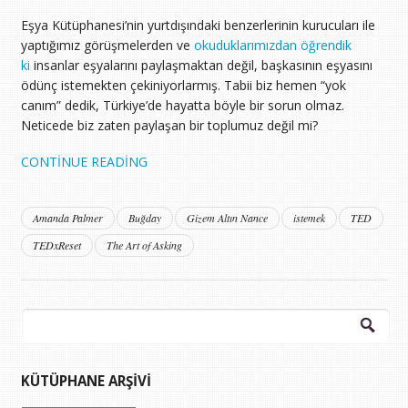
Eşya Kütüphanesi’nin yurtdışındaki benzerlerinin kurucuları ile
yaptığımız görüşmelerden ve
okuduklarımızdan öğrendik
ki
insanlar eşyalarını paylaşmaktan değil, başkasının eşyasını
ödünç istemekten çekiniyorlarmış. Tabii biz hemen “yok
canım” dedik, Türkiye’de hayatta böyle bir sorun olmaz.
Neticede biz zaten paylaşan bir toplumuz değil mi?
CONTINUE READING
Amanda Palmer
Buğday
Gizem Altın Nance
istemek
TED
TEDxReset
The Art of Asking
Arama:
KÜTÜPHANE ARŞIVI