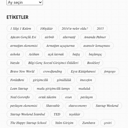
Kütüphane
Arşivi
ETIKETLER
1 Silgi 1 Kalem
100şükür
2014'te neler oldu?
2015
Afacan Gençlik Evi
airbnb
alternatif
Amanda Palmer
armağan ekonomisi
Armağan uçuşturma
asansör konuşması
ashoka
Aslıhan
açık kaynak
bağış
başlangıç
biayda
Bilgi Genç Sosyal Girişimci Ödülleri
BookSerf
Brave New World
crowdfunding
Eşya Kütüphanesi
fongogo
FonlaBeni
girişimcilik
gönüllülük
imecefon
Lean Startup
mutlu girişimcilik kampı
mutluluk
Neal Gorenflo
ortak tüketim
oyun
paylaşım
paylaşım ekonomisi
Shareable
shareconomy
Startup Weekend
Startup Weekend İstanbul
TED
teşekkür
The Happy Startup School
Yalın Girişim
Zumbara
çeviri