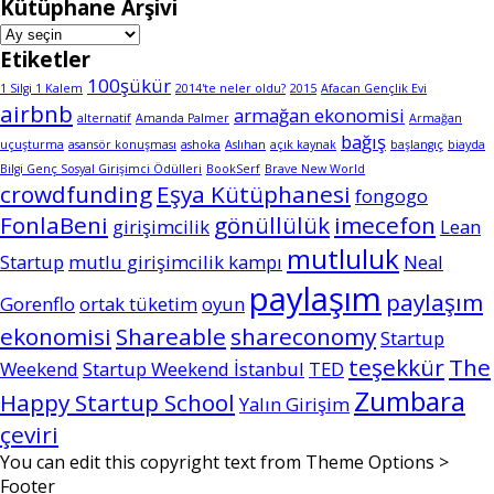
Kütüphane Arşivi
Kütüphane
Arşivi
Etiketler
100şükür
1 Silgi 1 Kalem
2014'te neler oldu?
2015
Afacan Gençlik Evi
airbnb
armağan ekonomisi
alternatif
Amanda Palmer
Armağan
bağış
uçuşturma
asansör konuşması
ashoka
Aslıhan
açık kaynak
başlangıç
biayda
Bilgi Genç Sosyal Girişimci Ödülleri
BookSerf
Brave New World
crowdfunding
Eşya Kütüphanesi
fongogo
FonlaBeni
gönüllülük
imecefon
girişimcilik
Lean
mutluluk
Startup
mutlu girişimcilik kampı
Neal
paylaşım
paylaşım
Gorenflo
ortak tüketim
oyun
ekonomisi
Shareable
shareconomy
Startup
teşekkür
The
Weekend
Startup Weekend İstanbul
TED
Zumbara
Happy Startup School
Yalın Girişim
çeviri
You can edit this copyright text from Theme Options >
Footer