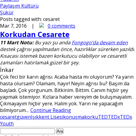
Paylaşım Kültürü
Şükür
Posts tagged with:
cesaret
Mar 7, 2016 |
0 comments
Korkudan Cesarete
11 Mart Notu:
Bu yazı şu anda
Fongogo’da devam eden
destek çağrısı yapılmadan önce, hazırlıklar sürerken yazıldı.
Kısacası istemek bazen korkutucu olabiliyor ve cesaretli
zamanları hatırlamak güzel bir şey.
İnkar
Çok feci bir karın ağrısı. Acaba hasta mı oluyorum? Ya yarın
hasta olursam? Olamam, hayır! Neyin ağrısı bu? Başım da
başladı. Çok yorgunum. Bitkinim. Bittim. Canım hiçbir şey
yapmak istemiyor. Kızlara haber vereyim de buluşmayalım.
Çıkmayayım hiçbir yere. Halim yok. Yarın ne yapacağım
bilmiyorum…
Continue Reading
cesaret
güven
Işıkkent Lisesi
konuşma
korku
TED
TEDx
TEDx
Youth
Arama: