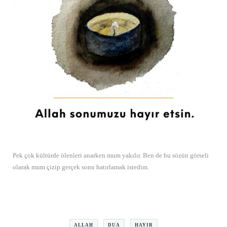
Pek çok kültürde ölenleri anarken mum yakılır. Ben de bu sözün görseli
olarak mum çizip gerçek sonu hatırlamak istedim.
ALLAH
DUA
HAYIR