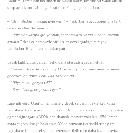
Kalktım, komidinin üzerinden iki yastık aldım, üzerine bir yatak örtüsü
sarıp ayaklarının altına yerleştirdim. Yatağa geri döndüm.
– “Ben inledim mi demin uyurken?”
– “Yok. Derin uyuduğum için belki
de duymadım. Bilmiyorum.”
– “Rüyamda kampa gidiyordum, bacağım kırılıyordu. Ondan inledim
sandım.”
dedi ve demesiyle birlikte az evvel gördüğüm rüyayı
hatırladım. Rüyamı anlatmadan yattım.
Sabah kaldığımız yerden, belki daha ötesinden devam ettik.
– “Handan Teyze biseksüelmiş. Doruk’a söylemiş, zamanında başından
geçenleri anlatmış. Doruk da bana anlattı.”
– “Rüya mı bu, gerçek mi?”
– “Rüya. Dün gece gördüm işte.”
Kahvaltı edip, Onur’un terminale gidecek servisini beklerken konu
hapishanedeki eşcinsellerden açıldı. Bir podcastten ya da bir makaleden
öğrendiğine göre ABD’de hapishanede tecavüz vakaları 1950’lerden
sonra suç sayılmaya başlanmış. Yakın zamanın istatistiklerine göre
hapishanede homoseksüeller, heteroseksüellerden daha fazla tecavüz